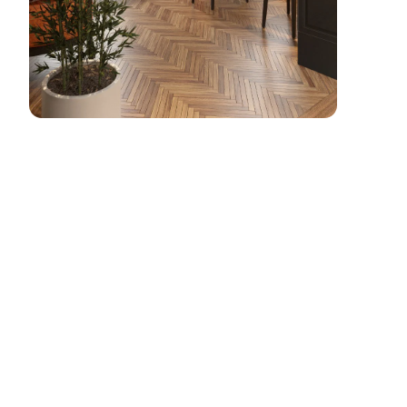
HoReCa
6
PROIECTE
Hotel/Restaurant/Café.
TOATE PROIECTELE
Suntem vremelnic în
această lume.