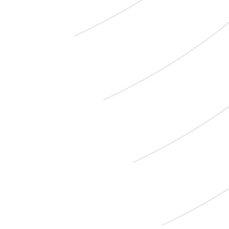
lucrezi
iubești
dansezi
studiezi
inventezi