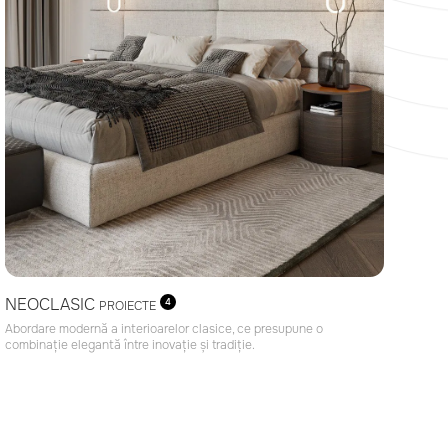
NEOCLASIC
4
PROIECTE
Abordare modernă a interioarelor сlasice, ce presupune o
combinație elegantă între inovație și tradiție.