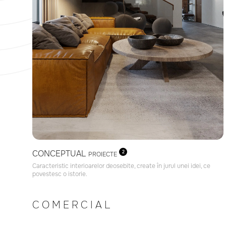
CONCEPTUAL
2
PROIECTE
Caracteristic interioarelor deosebite, create în jurul unei idei, ce
povestesc o istorie.
COMERCIAL