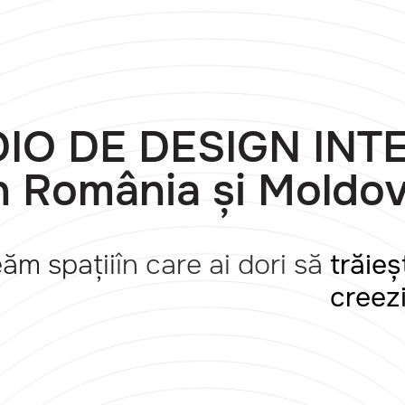
IO DE DESIGN INT
n România și Moldo
ăm spații
în care ai dori să
trăieș
creez
lucrez
iubeșt
danse